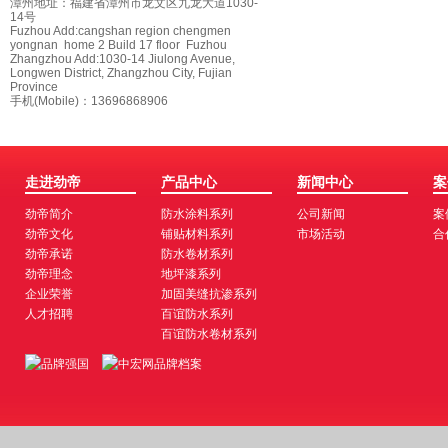
漳州地址：福建省漳州市龙文区九龙大道1030-
14号
Fuzhou Add:cangshan region chengmen
yongnan home 2 Build 17 floor Fuzhou
Zhangzhou Add:1030-14 Jiulong Avenue,
Longwen District, Zhangzhou City, Fujian
Province
手机(Mobile)：13696868906
走进劲帝
产品中心
新闻中心
案
劲帝简介
防水涂料系列
公司新闻
案
劲帝文化
铺贴材料系列
市场活动
合
劲帝承诺
防水卷材系列
劲帝理念
地坪漆系列
企业荣誉
加固美缝抗渗系列
人才招聘
百谊防水系列
百谊防水卷材系列